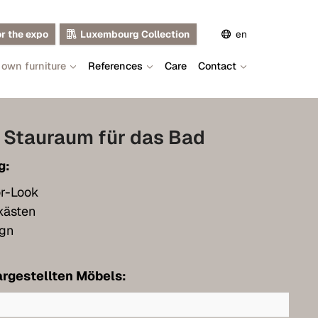
or the expo
Luxembourg Collection
en
 own furniture
References
Care
Contact
de
fr
 Stauraum für das Bad
g:
or-Look
kästen
ign
rgestellten Möbels: