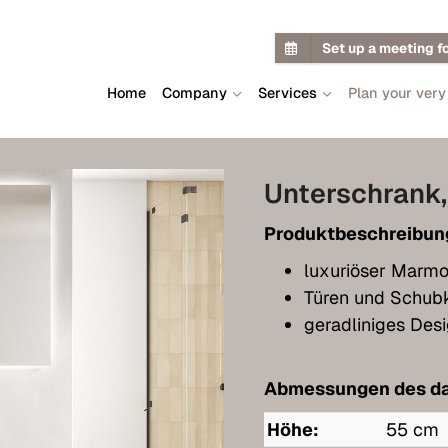
Set up a meeting f
Home
Company
Services
Plan your very
Unterschrank,
Produktbeschreibun
luxuriöser Marm
Türen und Schub
geradliniges Des
Abmessungen des da
Höhe:
55 cm