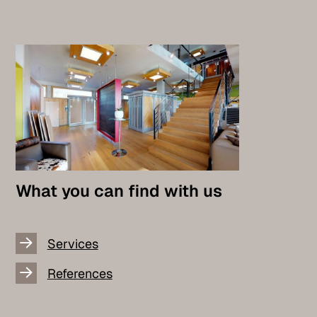
What you can find with us
Services
References