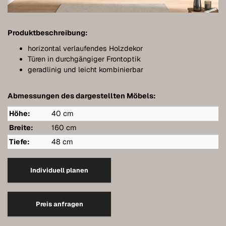
Bathroom furniture
Furniture for sloping ceilings
Produktbeschreibung:
Wall-mounted sideboards
horizontal verlaufendes Holzdekor
Türen in durchgängiger Frontoptik
Wardrobes
geradlinig und leicht kombinierbar
Dressers
Abmessungen des dargestellten Möbels:
Shelving
Höhe:
40 cm
Sideboards
Breite:
160 cm
Tiefe:
48 cm
Wall cabinets
Quality of our furniture
Individuell planen
References
Preis anfragen
Care