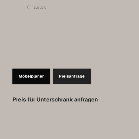
Contact
zurück
Set up a meeting for the expo
Luxembourg Collection
Möbelplaner
Preisanfrage
Preis für Unterschrank anfragen