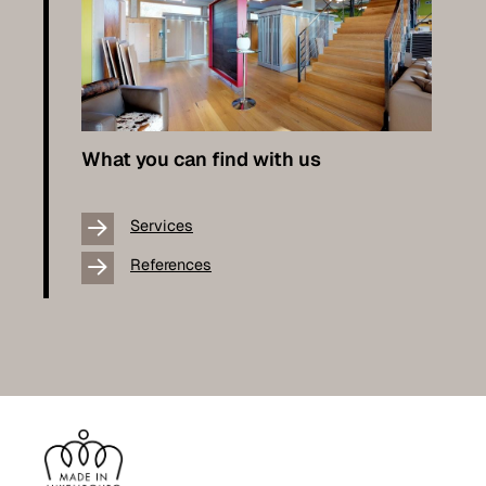
What you can find with us
Services
References